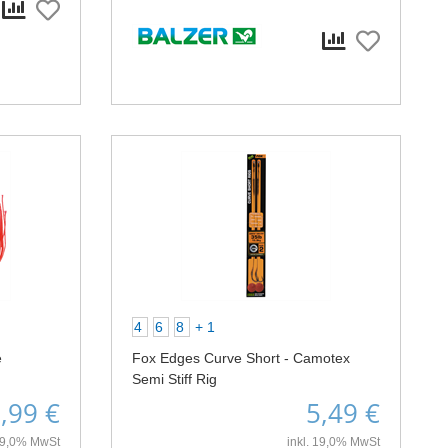
4
6
8
+ 1
e
Fox Edges Curve Short - Camotex
Semi Stiff Rig
,99 €
5,49 €
 19,0% MwSt
inkl. 19,0% MwSt