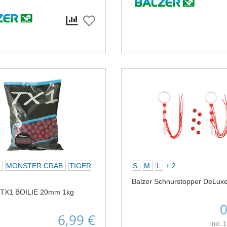
X
MONSTER CRAB
TIGER
S
M
L
+ 2
Balzer Schnurstopper DeLux
 TX1 BOILIE 20mm 1kg
0
6,99 €
inkl.