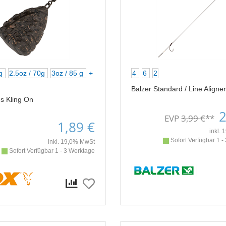
 g
2.5oz / 70g
3oz / 85 g
+
4
6
2
Balzer Standard / Line Aligner
s Kling On
2
EVP
3,99 €
**
1,89 €
inkl.
Sofort Verfügbar 1 -
inkl. 19,0% MwSt
Sofort Verfügbar 1 - 3 Werktage