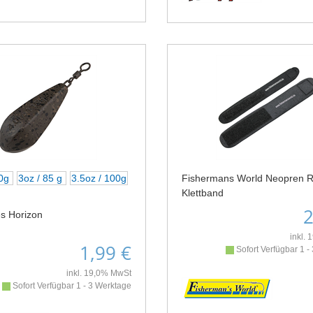
70g
3oz / 85 g
3.5oz / 100g
Fishermans World Neopren R
Klettband
2
s Horizon
inkl.
1,99 €
Sofort Verfügbar 1 -
inkl. 19,0% MwSt
Sofort Verfügbar 1 - 3 Werktage