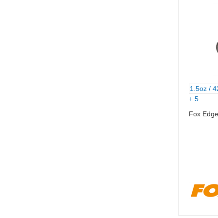
1.5oz / 
+ 5
Fox Edges