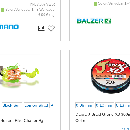
Sofort Verfügbar 1 -
inkl. 7,0% MwSt
Sofort Verfügbar 1 - 3 Werktage
6,99 € / kg
Black Sun
Lemon Shad
+
0,06 mm
0,10 mm
0,13 
Daiwa J-Braid Grand X8 300m
4street Pike Chatter 9g
Color