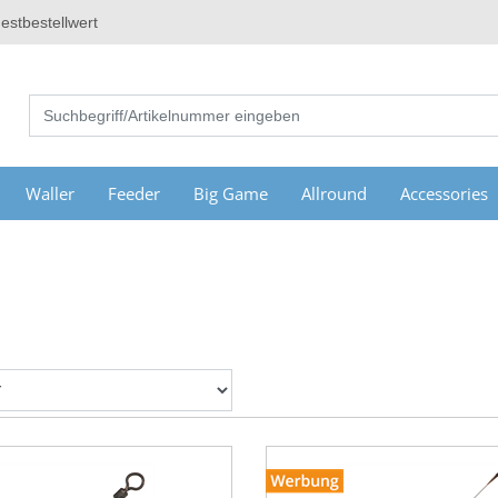
estbestellwert
Waller
Feeder
Big Game
Allround
Accessories