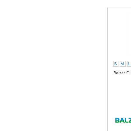
S
M
L
Balzer G