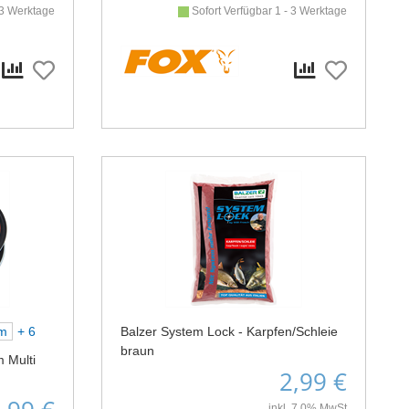
 3 Werktage
Sofort Verfügbar 1 - 3 Werktage
mm
+ 6
Balzer System Lock - Karpfen/Schleie
braun
 Multi
2,99 €
inkl. 7,0% MwSt