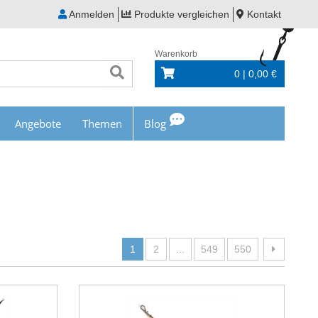
Anmelden
Produkte vergleichen
Kontakt
Warenkorb
0 | 0,00 €
Angebote
Themen
Blog
1
2
...
549
550