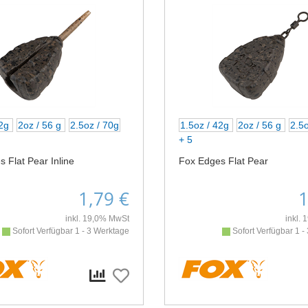
42g
2oz / 56 g
2.5oz / 70g
1.5oz / 42g
2oz / 56 g
2.5o
+ 5
 Flat Pear Inline
Fox Edges Flat Pear
1,79 €
1
inkl. 19,0% MwSt
inkl.
Sofort Verfügbar 1 - 3 Werktage
Sofort Verfügbar 1 -