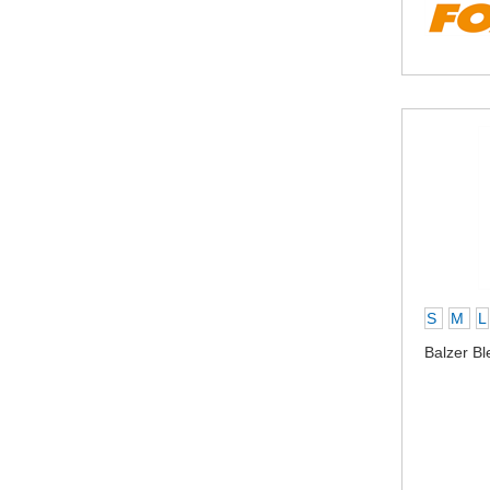
S
M
L
Balzer Bl