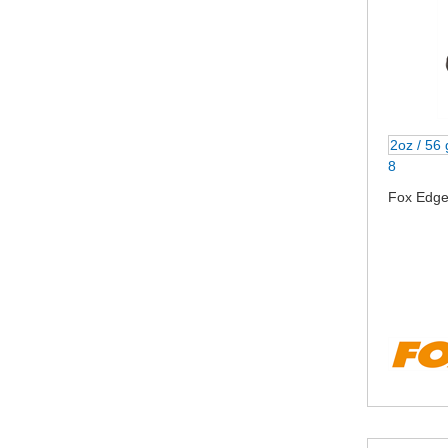
2oz / 56
8
Fox Edge