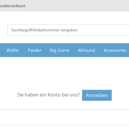
estbestellwert
Waller
Feeder
Big Game
Allround
Accessories
Sie haben ein Konto bei uns?
Anmelden