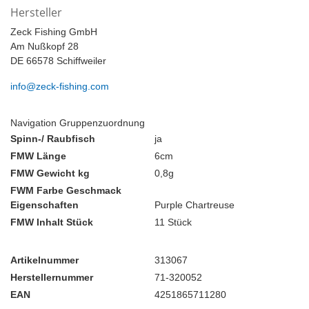
Hersteller
Zeck Fishing GmbH
Am Nußkopf 28
DE 66578 Schiffweiler
info@zeck-fishing.com
Navigation Gruppenzuordnung
Spinn-/ Raubfisch
ja
FMW Länge
6cm
FMW Gewicht kg
0,8g
FWM Farbe Geschmack
Eigenschaften
Purple Chartreuse
FMW Inhalt Stück
11 Stück
Artikelnummer
313067
Herstellernummer
71-320052
EAN
4251865711280