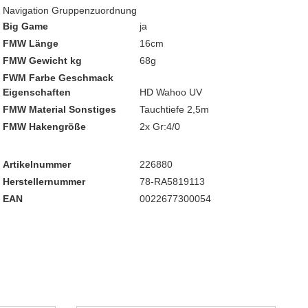
Navigation Gruppenzuordnung
Big Game
ja
FMW Länge
16cm
FMW Gewicht kg
68g
FWM Farbe Geschmack
Eigenschaften
HD Wahoo UV
FMW Material Sonstiges
Tauchtiefe 2,5m
FMW Hakengröße
2x Gr:4/0
Artikelnummer
226880
Herstellernummer
78-RA5819113
EAN
0022677300054