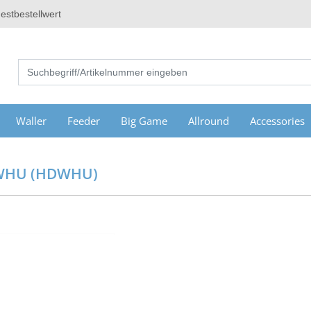
estbestellwert
Waller
Feeder
Big Game
Allround
Accessories
DWHU (HDWHU)