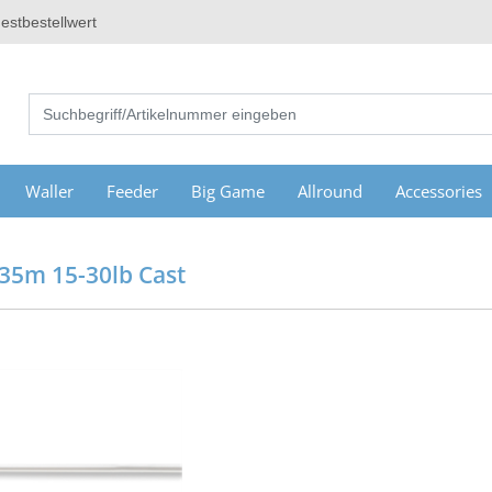
estbestellwert
Waller
Feeder
Big Game
Allround
Accessories
.35m 15-30lb Cast