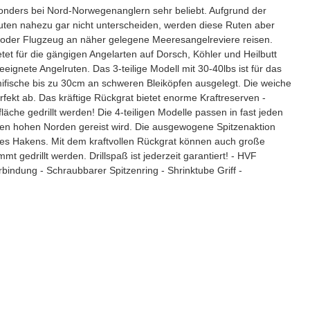
sonders bei Nord-Norwegenanglern sehr beliebt. Aufgrund der
Ruten nahezu gar nicht unterscheiden, werden diese Ruten aber
 oder Flugzeug an näher gelegene Meeresangelreviere reisen.
tet für die gängigen Angelarten auf Dorsch, Köhler und Heilbutt
eignete Angelruten. Das 3-teilige Modell mit 30-40lbs ist für das
fische bis zu 30cm an schweren Bleiköpfen ausgelegt. Die weiche
fekt ab. Das kräftige Rückgrat bietet enorme Kraftreserven -
che gedrillt werden! Die 4-teiligen Modelle passen in fast jeden
 den hohen Norden gereist wird. Die ausgewogene Spitzenaktion
n des Hakens. Mit dem kraftvollen Rückgrat können auch große
t gedrillt werden. Drillspaß ist jederzeit garantiert! - HVF
bindung - Schraubbarer Spitzenring - Shrinktube Griff -