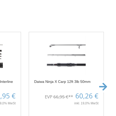
nterline
Daiwa Ninja X Carp 12ft 3lb 50mm
,95 €
60,26 €
EVP
66,95 €
**
 19,0% MwSt
inkl. 19,0% MwSt