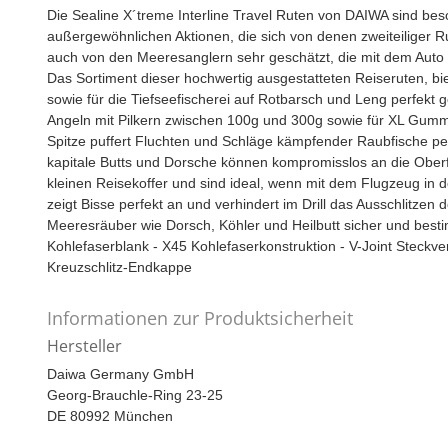
Die Sealine X´treme Interline Travel Ruten von DAIWA sind be
außergewöhnlichen Aktionen, die sich von denen zweiteiliger 
auch von den Meeresanglern sehr geschätzt, die mit dem Auto
Das Sortiment dieser hochwertig ausgestatteten Reiseruten, bie
sowie für die Tiefseefischerei auf Rotbarsch und Leng perfekt ge
Angeln mit Pilkern zwischen 100g und 300g sowie für XL Gummi
Spitze puffert Fluchten und Schläge kämpfender Raubfische per
kapitale Butts und Dorsche können kompromisslos an die Oberflä
kleinen Reisekoffer und sind ideal, wenn mit dem Flugzeug in
zeigt Bisse perfekt an und verhindert im Drill das Ausschlitze
Meeresräuber wie Dorsch, Köhler und Heilbutt sicher und bestimm
Kohlefaserblank - X45 Kohlefaserkonstruktion - V-Joint Steckver
Kreuzschlitz-Endkappe
Informationen zur Produktsicherheit
Hersteller
Daiwa Germany GmbH
Georg-Brauchle-Ring 23-25
DE 80992 München