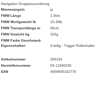
Navigation Gruppenzuordnung
Meeresangeln
ja
FMW Länge
2,35m
FMW Wurfgewicht lb
15-30lb
FMW Transportlänge m
65cm
FMW Gewicht kg
325g
FWM Farbe Geschmack
Eigenschaften
4-teilig - Trigger Rollenhalter
Artikelnummer
283154
Herstellernummer
04-11846236
EAN
4059845162776