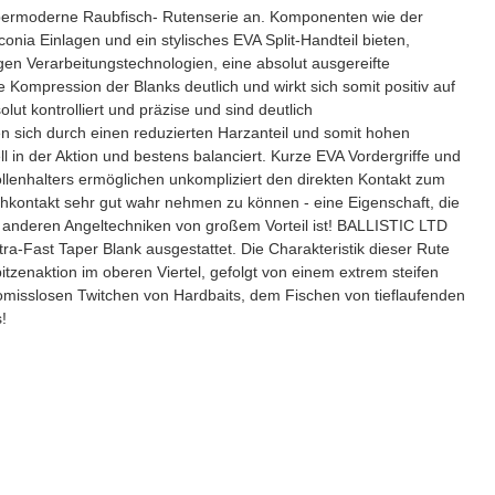
s supermoderne Raubfisch- Rutenserie an. Komponenten wie der
conia Einlagen und ein stylisches EVA Split-Handteil bieten,
n Verarbeitungstechnologien, eine absolut ausgereifte
 Kompression der Blanks deutlich und wirkt sich somit positiv auf
lut kontrolliert und präzise und sind deutlich
en sich durch einen reduzierten Harzanteil und somit hohen
ll in der Aktion und bestens balanciert. Kurze EVA Vordergriffe und
ollenhalters ermöglichen unkompliziert den direkten Kontakt zum
hkontakt sehr gut wahr nehmen zu können - eine Eigenschaft, die
en anderen Angeltechniken von großem Vorteil ist! BALLISTIC LTD
ra-Fast Taper Blank ausgestattet. Die Charakteristik dieser Rute
zenaktion im oberen Viertel, gefolgt von einem extrem steifen
promisslosen Twitchen von Hardbaits, dem Fischen von tieflaufenden
!