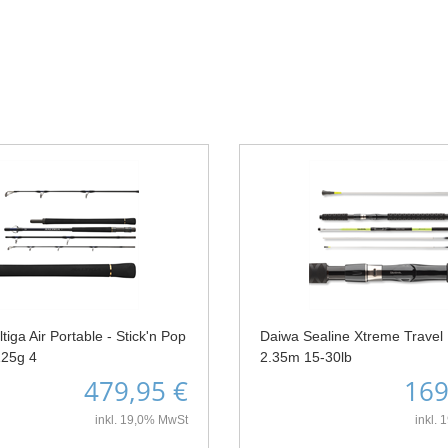
tiga Air Portable - Stick'n Pop
Daiwa Sealine Xtreme Travel I
125g 4
2.35m 15-30lb
479,95 €
169
inkl. 19,0% MwSt
inkl.