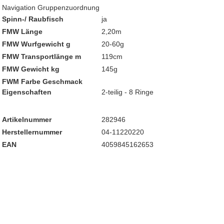
Navigation Gruppenzuordnung
Spinn-/ Raubfisch
ja
FMW Länge
2,20m
FMW Wurfgewicht g
20-60g
FMW Transportlänge m
119cm
FMW Gewicht kg
145g
FWM Farbe Geschmack
Eigenschaften
2-teilig - 8 Ringe
Artikelnummer
282946
Herstellernummer
04-11220220
EAN
4059845162653