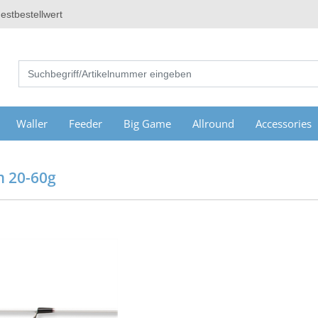
estbestellwert
Waller
Feeder
Big Game
Allround
Accessories
m 20-60g