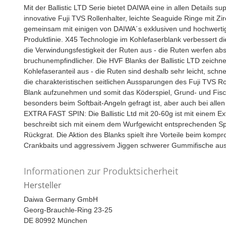
Mit der Ballistic LTD Serie bietet DAIWA eine in allen Detail
innovative Fuji TVS Rollenhalter, leichte Seaguide Ringe mit Zir
gemeinsam mit einigen von DAIWA´s exklusiven und hochwertige
Produktlinie. X45 Technologie im Kohlefaserblank verbessert die
die Verwindungsfestigkeit der Ruten aus - die Ruten werfen abso
bruchunempfindlicher. Die HVF Blanks der Ballistic LTD zeichn
Kohlefaseranteil aus - die Ruten sind deshalb sehr leicht, schne
die charakteristischen seitlichen Aussparungen des Fuji TVS R
Blank aufzunehmen und somit das Köderspiel, Grund- und Fisc
besonders beim Softbait-Angeln gefragt ist, aber auch bei all
EXTRA FAST SPIN: Die Ballistic Ltd mit 20-60g ist mit einem Ext
beschreibt sich mit einem dem Wurfgewicht entsprechenden Spit
Rückgrat. Die Aktion des Blanks spielt ihre Vorteile beim kom
Crankbaits und aggressivem Jiggen schwerer Gummifische aus
Informationen zur Produktsicherheit
Hersteller
Daiwa Germany GmbH
Georg-Brauchle-Ring 23-25
DE 80992 München