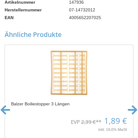
Artikelnummer
147936
Herstellernummer
07-14732012
EAN
4005652207025
Ähnliche Produkte
Balzer Boiliestopper 3 Längen
1,89 €
EVP
2,39 €
**
inkl. 19,0% MwSt