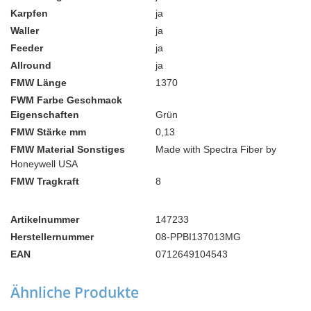
Karpfen
ja
Waller
ja
Feeder
ja
Allround
ja
FMW Länge
1370
FWM Farbe Geschmack
Eigenschaften
Grün
FMW Stärke mm
0,13
FMW Material Sonstiges
Made with Spectra Fiber by
Honeywell USA
FMW Tragkraft
8
Artikelnummer
147233
Herstellernummer
08-PPBI137013MG
EAN
0712649104543
Ähnliche Produkte