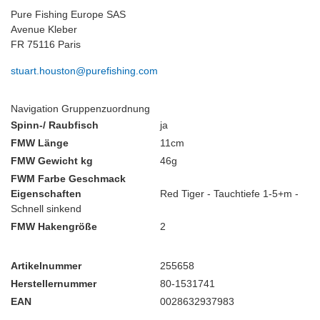
Pure Fishing Europe SAS
Avenue Kleber
FR 75116 Paris
stuart.houston@purefishing.com
Navigation Gruppenzuordnung
Spinn-/ Raubfisch
ja
FMW Länge
11cm
FMW Gewicht kg
46g
FWM Farbe Geschmack
Eigenschaften
Red Tiger - Tauchtiefe 1-5+m -
Schnell sinkend
FMW Hakengröße
2
Artikelnummer
255658
Herstellernummer
80-1531741
EAN
0028632937983