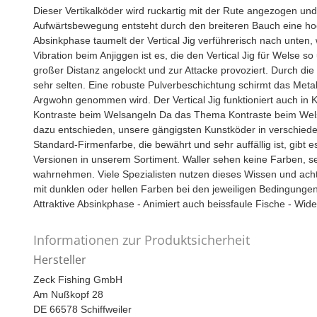
Dieser Vertikalköder wird ruckartig mit der Rute angezogen und 
Aufwärtsbewegung entsteht durch den breiteren Bauch eine hoch
Absinkphase taumelt der Vertical Jig verführerisch nach unten,
Vibration beim Anjiggen ist es, die den Vertical Jig für Welse 
großer Distanz angelockt und zur Attacke provoziert. Durch d
sehr selten. Eine robuste Pulverbeschichtung schirmt das Metal
Argwohn genommen wird. Der Vertical Jig funktioniert auch in 
Kontraste beim Welsangeln Da das Thema Kontraste beim Wels
dazu entschieden, unsere gängigsten Kunstköder in verschied
Standard-Firmenfarbe, die bewährt und sehr auffällig ist, gibt 
Versionen in unserem Sortiment. Waller sehen keine Farben, 
wahrnehmen. Viele Spezialisten nutzen dieses Wissen und achte
mit dunklen oder hellen Farben bei den jeweiligen Bedingungen
Attraktive Absinkphase - Animiert auch beissfaule Fische - Wide
Informationen zur Produktsicherheit
Hersteller
Zeck Fishing GmbH
Am Nußkopf 28
DE 66578 Schiffweiler