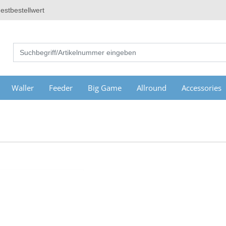
estbestellwert
Waller
Feeder
Big Game
Allround
Accessories