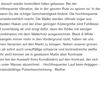
danach wieder kontrolliert fallen gelassen. Bei der
frequente Vibration, die in der ganzen Rute zu spüren ist. In der
 wenn Du die richtige Geschwindigkeit findest. Die hochfrequente
so unwiderstehlich macht. Die Waller werden oftmals sogar aus
ie beiden Haken und der eher geringen Ködergröße sind Fehlbisse
l zuverlässig ab und sorgt dafür, dass der Köder mit weniger
Kombination mit dem Wallerholz ausgezeichnet. Black & White -
angeln immer mehr in den Vordergrund rückt, haben wir uns
enen Varianten auf den Markt zu bringen. Neben unserer grünen
es ab sofort auch unauffällige schwarze und kontrastreiche weiße
sehr wohl können sie in gewissem Maße aber Kontraste
n bei der Auswahl ihres Kunstköders auf den Kontrast, der sich
 unter Wasser abzeichnet. - Hochfrequenter Lauf beim Anjiggen -
rstandsfähige Pulverbeschichtung - Bleifrei