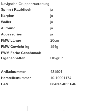
Navigation Gruppenzuordnung
Spinn-/ Raubfisch
ja
Karpfen
ja
Waller
ja
Allround
ja
Accessories
ja
FMW Länge
20cm
FMW Gewicht kg
194g
FWM Farbe Geschmack
Eigenschaften
Olivgrün
Artikelnummer
431904
Herstellernummer
10-10001174
EAN
0843654011646