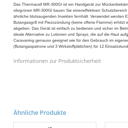
Das Thermacell MR-300GI ist ein Handgerät zur Mückenbekämpf
olivgrünen MR-300GI bauen Sie eineneffektiven Schutzbereic
ähnliche blutsaugenden Insekten fernhält. Verwendet werden Euc
Butangasgrill mit Piezozündung (keine offene Flamme) erhitz
abgeben. Das Gerät ist einfach zu bedienen und sicher im Betri
ideale Alternative zu Lotionen und Sprays, die auf die Haut au
Caravaning genauso geeignet wie für den Gebrauch im eigenen
(Butangaspatrone und 3 Wirkstoffplättchen) für 12 Einsatzstu
Informationen zur Produktsicherheit
Ähnliche Produkte