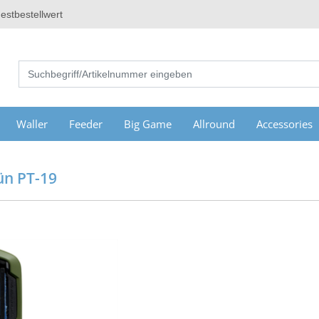
estbestellwert
Waller
Feeder
Big Game
Allround
Accessories
ün PT-19