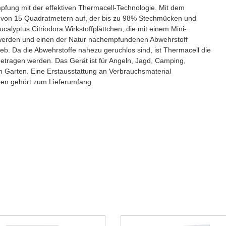
ung mit der effektiven Thermacell-Technologie. Mit dem
h von 15 Quadratmetern auf, der bis zu 98% Stechmücken und
alyptus Citriodora Wirkstoffplättchen, die mit einem Mini-
t werden und einen der Natur nachempfundenen Abwehrstoff
eb. Da die Abwehrstoffe nahezu geruchlos sind, ist Thermacell die
fgetragen werden. Das Gerät ist für Angeln, Jagd, Camping,
 Garten. Eine Erstausstattung an Verbrauchsmaterial
nden gehört zum Lieferumfang.