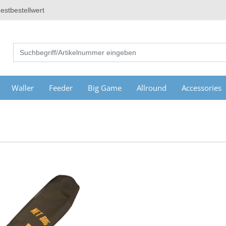
estbestellwert
Waller
Feeder
Big Game
Allround
Accessories