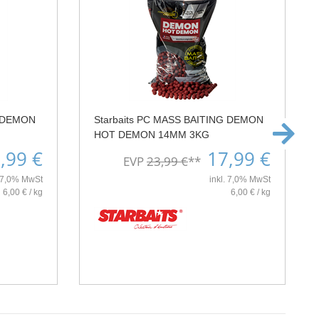
G DEMON
Starbaits PC MASS BAITING DEMON
HOT DEMON 14MM 3KG
,99 €
17,99 €
EVP
23,99 €
**
. 7,0% MwSt
inkl. 7,0% MwSt
6,00 € / kg
6,00 € / kg