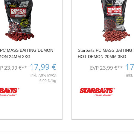
ts PC MASS BAITING DEMON
Starbaits PC MASS BAITIN
MON 24MM 3KG
HOT DEMON 20MM 3KG
17,99 €
17
VP
23,99 €
**
EVP
23,99 €
**
inkl. 7,0% MwSt
inkl
6,00 € / kg