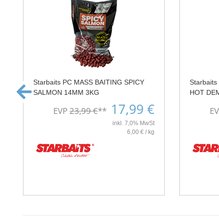
Starbaits PC MASS BAITING SPICY
Starbai
SALMON 14MM 3KG
HOT DE
17,99 €
EVP
23,99 €
**
E
inkl. 7,0% MwSt
6,00 € / kg