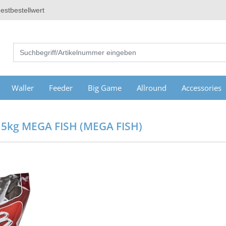
estbestellwert
Waller
Feeder
Big Game
Allround
Accessories
,5kg MEGA FISH (MEGA FISH)