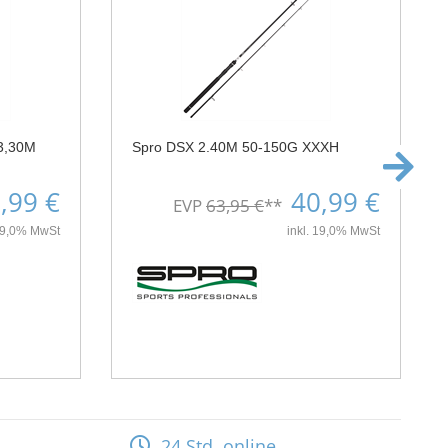
3,30M
Spro DSX 2.40M 50-150G XXXH
,99 €
40,99 €
EVP
63,95 €
**
 19,0% MwSt
inkl. 19,0% MwSt
24 Std. online