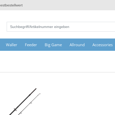
estbestellwert
Waller
Feeder
Big Game
Allround
Accessories