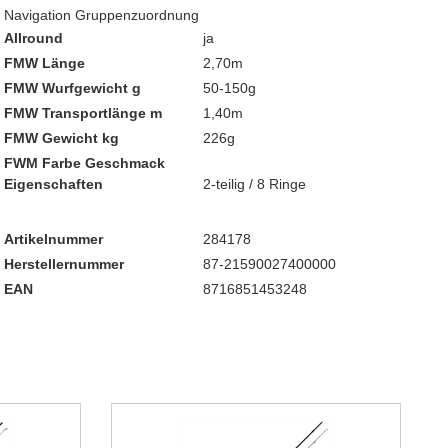
Navigation Gruppenzuordnung
Allround
ja
FMW Länge
2,70m
FMW Wurfgewicht g
50-150g
FMW Transportlänge m
1,40m
FMW Gewicht kg
226g
FWM Farbe Geschmack
Eigenschaften
2-teilig / 8 Ringe
Artikelnummer
284178
Herstellernummer
87-21590027400000
EAN
8716851453248