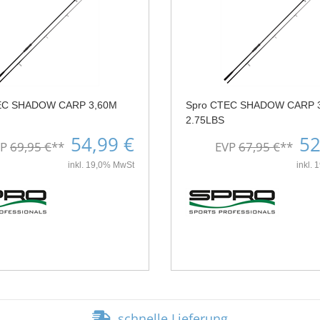
EC SHADOW CARP 3,60M
Spro CTEC SHADOW CARP 
2.75LBS
54,99 €
52
VP
69,95 €
**
EVP
67,95 €
**
inkl. 19,0% MwSt
inkl.
schnelle Lieferung