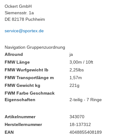
Ockert GmbH
Siemensstr. 1a
DE 82178 Puchheim
service@sportex.de
Navigation Gruppenzuordnung
Allround
ja
FMW Länge
3,00m / 10ft
FMW Wurfgewicht lb
2,25lbs
FMW Transportlänge m
1,57m
FMW Gewicht kg
221g
FWM Farbe Geschmack
Eigenschaften
2-teilig - 7 Ringe
Artikelnummer
343070
Herstellernummer
18-137312
EAN
4048855408189