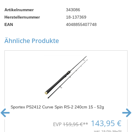
Artikelnummer
343086
Herstellernummer
18-137369
EAN
4048855407748
Ähnliche Produkte
Sportex PS2412 Curve Spin RS-2 240cm 15 - 52g
143,95 €
EVP
159,95 €
**
inkl. 19,0% MwSt