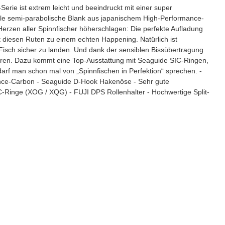
erie ist extrem leicht und beeindruckt mit einer super
le semi-parabolische Blank aus japanischem High-Performance-
Herzen aller Spinnfischer höherschlagen: Die perfekte Aufladung
iesen Ruten zu einem echten Happening. Natürlich ist
isch sicher zu landen. Und dank der sensiblen Bissübertragung
üren. Dazu kommt eine Top-Ausstattung mit Seaguide SIC-Ringen,
rf man schon mal von „Spinnfischen in Perfektion“ sprechen. -
ance-Carbon - Seaguide D-Hook Hakenöse - Sehr gute
Ringe (XOG / XQG) - FUJI DPS Rollenhalter - Hochwertige Split-