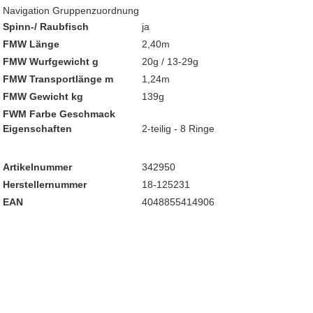
Navigation Gruppenzuordnung
Spinn-/ Raubfisch
ja
FMW Länge
2,40m
FMW Wurfgewicht g
20g / 13-29g
FMW Transportlänge m
1,24m
FMW Gewicht kg
139g
FWM Farbe Geschmack
Eigenschaften
2-teilig - 8 Ringe
Artikelnummer
342950
Herstellernummer
18-125231
EAN
4048855414906