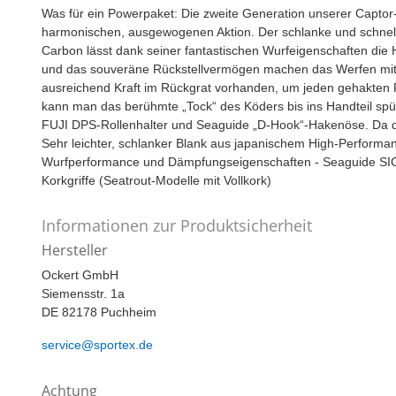
Was für ein Powerpaket: Die zweite Generation unserer Captor-S
harmonischen, ausgewogenen Aktion. Der schlanke und schnel
Carbon lässt dank seiner fantastischen Wurfeigenschaften die 
und das souveräne Rückstellvermögen machen das Werfen mit d
ausreichend Kraft im Rückgrat vorhanden, um jeden gehakten F
kann man das berühmte „Tock“ des Köders bis ins Handteil sp
FUJI DPS-Rollenhalter und Seaguide „D-Hook“-Hakenöse. Da da
Sehr leichter, schlanker Blank aus japanischem High-Perform
Wurfperformance und Dämpfungseigenschaften - Seaguide SIC-
Korkgriffe (Seatrout-Modelle mit Vollkork)
Informationen zur Produktsicherheit
Hersteller
Ockert GmbH
Siemensstr. 1a
DE 82178 Puchheim
service@sportex.de
Achtung