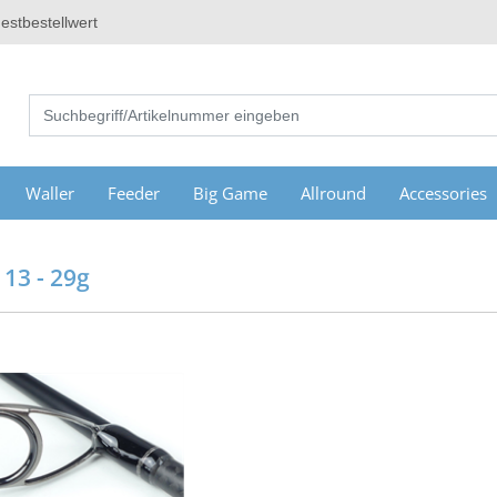
estbestellwert
Waller
Feeder
Big Game
Allround
Accessories
13 - 29g