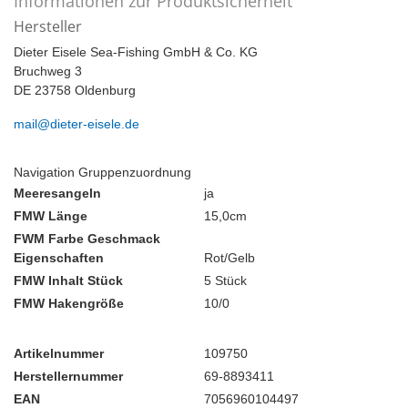
Informationen zur Produktsicherheit
Hersteller
Dieter Eisele Sea-Fishing GmbH & Co. KG
Bruchweg 3
DE 23758 Oldenburg
mail@dieter-eisele.de
Navigation Gruppenzuordnung
Meeresangeln
ja
FMW Länge
15,0cm
FWM Farbe Geschmack
Eigenschaften
Rot/Gelb
FMW Inhalt Stück
5 Stück
FMW Hakengröße
10/0
Artikelnummer
109750
Herstellernummer
69-8893411
EAN
7056960104497