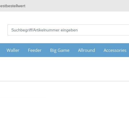
estbestellwert
Waller
Feeder
Big Game
Allround
Accessories