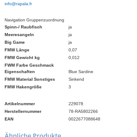
info@rapala.fr
Navigation Gruppenzuordnung
Spinn-/ Raubfisch
ja
Meeresangeln
ja
Big Game
ja
FMW Länge
0,07
FMW Gewicht kg
0,012
FWM Farbe Geschmack
Eigenschaften
Blue Sardine
FMW Material Sonstiges
Sinkend
FMW Hakengröße
3
Artikelnummer
229078
Herstellernummer
78-RA5802266
EAN
0022677088648
Ähnliche Produkte