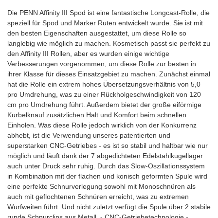
Die PENN Affinity III Spod ist eine fantastische Longcast-Rolle, die
speziell für Spod und Marker Ruten entwickelt wurde. Sie ist mit
den besten Eigenschaften ausgestattet, um diese Rolle so
langlebig wie möglich zu machen. Kosmetisch passt sie perfekt zu
den Affinity III Rollen, aber es wurden einige wichtige
Verbesserungen vorgenommen, um diese Rolle zur besten in
ihrer Klasse für dieses Einsatzgebiet zu machen. Zunächst einmal
hat die Rolle ein extrem hohes Übersetzungsverhältnis von 5,0
pro Umdrehung, was zu einer Rückholgeschwindigkeit von 120
cm pro Umdrehung führt. Außerdem bietet der große eiförmige
Kurbelknauf zusätzlichen Halt und Komfort beim schnellen
Einholen. Was diese Rolle jedoch wirklich von der Konkurrenz
abhebt, ist die Verwendung unseres patentierten und
superstarken CNC-Getriebes - es ist so stabil und haltbar wie nur
möglich und läuft dank der 7 abgedichteten Edelstahlkugellager
auch unter Druck sehr ruhig. Durch das Slow-Oszillationssystem
in Kombination mit der flachen und konisch geformten Spule wird
eine perfekte Schnurverlegung sowohl mit Monoschnüren als
auch mit geflochtenen Schnüren erreicht, was zu extremen
Wurfweiten führt. Und nicht zuletzt verfügt die Spule über 2 stabile
runde Schnurclips aus Metall. - CNC-Getriebetechnologie -