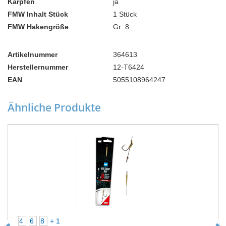
Karpfen
ja
FMW Inhalt Stück
1 Stück
FMW Hakengröße
Gr: 8
Artikelnummer
364613
Herstellernummer
12-T6424
EAN
5055108964247
Ähnliche Produkte
4
6
8
+ 1