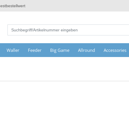
estbestellwert
Waller
Feeder
Big Game
Allround
Accessories