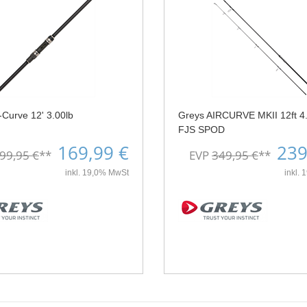
-Curve 12' 3.00lb
Greys AIRCURVE MKII 12ft 4.
FJS SPOD
169,99 €
239
99,95 €
**
EVP
349,95 €
**
inkl. 19,0% MwSt
inkl.