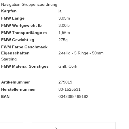
Navigation Gruppenzuordnung
Karpfen
ja
FMW Länge
3,05m
FMW Wurfgewicht lb
3,00lb
FMW Transportlänge m
1,56m
FMW Gewicht kg
275g
FWM Farbe Geschmack
Eigenschaften
2-teilig - 5 Ringe - 50mm
Startring
FMW Material Sonstiges
Griff: Cork
Artikelnummer
279019
Herstellernummer
80-1525531
EAN
0043388469182