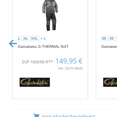
L
XL
XXL
+ 1
38
39
Gamakatsu G-THERMAL SUIT
Gamakat
149,95 €
EVP
169,95 €
**
inkl. 19,0% MwSt
Kein Mindestbestellwert