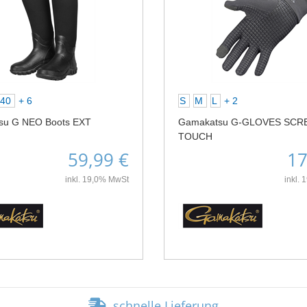
40
+ 6
S
M
L
+ 2
su G NEO Boots EXT
Gamakatsu G-GLOVES SCR
TOUCH
59,99 €
17
inkl. 19,0% MwSt
inkl.
schnelle Lieferung