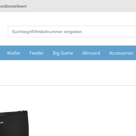
estbestellwert
Waller
Feeder
Big Game
Allround
Accessories