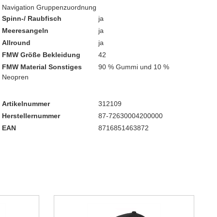
Navigation Gruppenzuordnung
Spinn-/ Raubfisch
ja
Meeresangeln
ja
Allround
ja
FMW Größe Bekleidung
42
FMW Material Sonstiges
90 % Gummi und 10 %
Neopren
Artikelnummer
312109
Herstellernummer
87-72630004200000
EAN
8716851463872