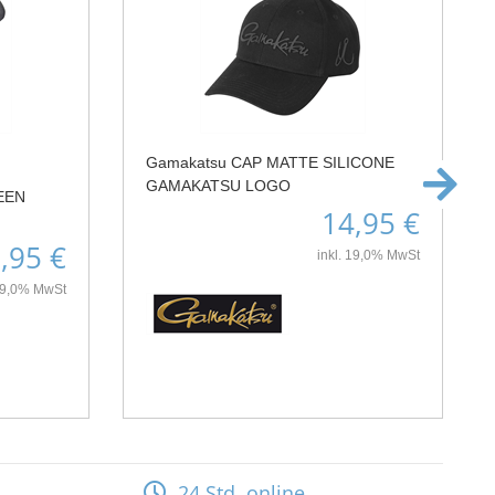
Gamakatsu CAP MATTE SILICONE
GAMAKATSU LOGO
EEN
14,95 €
,95 €
inkl. 19,0% MwSt
 19,0% MwSt
24 Std. online