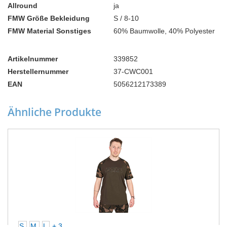
Allround
ja
FMW Größe Bekleidung
S / 8-10
FMW Material Sonstiges
60% Baumwolle, 40% Polyester
Artikelnummer
339852
Herstellernummer
37-CWC001
EAN
5056212173389
Ähnliche Produkte
S
M
L
+ 3