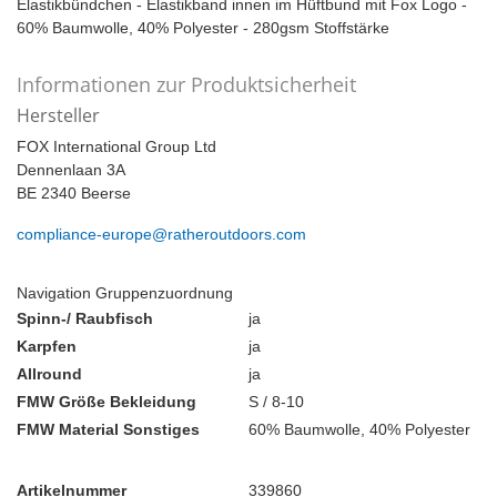
Elastikbündchen - Elastikband innen im Hüftbund mit Fox Logo -
60% Baumwolle, 40% Polyester - 280gsm Stoffstärke
Informationen zur Produktsicherheit
Hersteller
FOX International Group Ltd
Dennenlaan 3A
BE 2340 Beerse
compliance-europe@ratheroutdoors.com
Navigation Gruppenzuordnung
Spinn-/ Raubfisch
ja
Karpfen
ja
Allround
ja
FMW Größe Bekleidung
S / 8-10
FMW Material Sonstiges
60% Baumwolle, 40% Polyester
Artikelnummer
339860