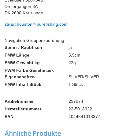
Svendsen Sport A/S
Drejergangen 3A
DK 2690 Karlslunde
stuart.houston@purefishing.com
Navigation Gruppenzuordnung
Spinn-/ Raubfisch
ja
FMW Länge
5,5cm
FMW Gewicht kg
22g
FWM Farbe Geschmack
Eigenschaften
SILVER/SILVER
FMW Inhalt Stück
1 Stück
Artikelnummer
297974
Herstellernummer
22-5018022
EAN
4044641013377
Ähnliche Produkte