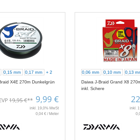
m
0,15 mm
0,17 mm
+ 2
0,06 mm
0,10 mm
0,13 
Braid X4E 270m Dunkelgrün
Daiwa J-Braid Grand X8 270
inkl. Schere
9,99 €
22
EVP
19,95 €
**
inkl. 19,0% MwSt
inkl.
0,04 € / Meter
0,