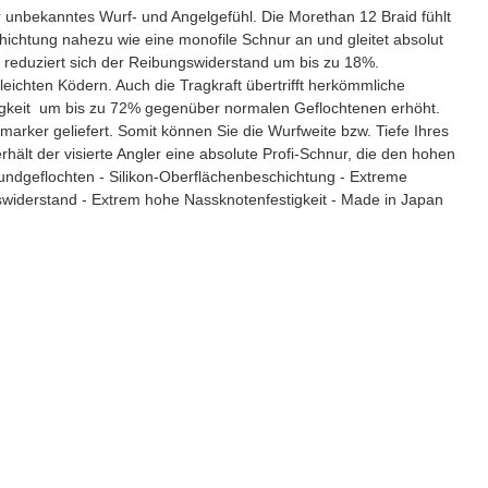
r unbekanntes Wurf- und Angelgefühl. Die Morethan 12 Braid fühlt
hichtung nahezu wie eine monofile Schnur an und gleitet absolut
 reduziert sich der Reibungswiderstand um bis zu 18%.
eichten Ködern. Auch die Tragkraft übertrifft herkömmliche
igkeit um bis zu 72% gegenüber normalen Geflochtenen erhöht.
arker geliefert. Somit können Sie die Wurfweite bzw. Tiefe Ihres
hält der visierte Angler eine absolute Profi-Schnur, die den hohen
Rundgeflochten - Silikon-Oberflächenbeschichtung - Extreme
gswiderstand - Extrem hohe Nassknotenfestigkeit - Made in Japan