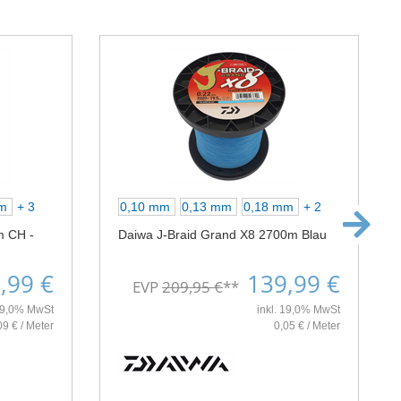
mm
+ 3
0,10 mm
0,13 mm
0,18 mm
+ 2
m CH -
Daiwa J-Braid Grand X8 2700m Blau
,99 €
139,99 €
EVP
209,95 €
**
 19,0% MwSt
inkl. 19,0% MwSt
09 € / Meter
0,05 € / Meter