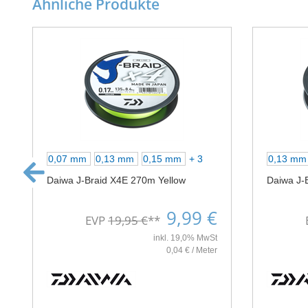
Ähnliche Produkte
0,07 mm
0,13 mm
0,15 mm
+ 3
0,13 m
Daiwa J-Braid X4E 270m Yellow
Daiwa J-
9,99 €
EVP
19,95 €
**
inkl. 19,0% MwSt
0,04 € / Meter