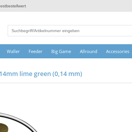
estbestellwert
Waller
Feeder
Big Game
Allround
Accessories
.14mm lime green (0,14 mm)