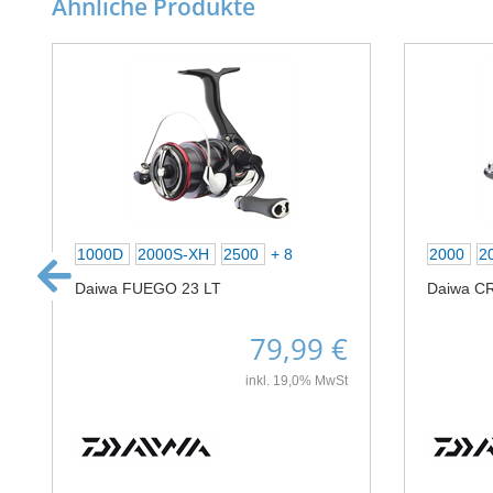
Ähnliche Produkte
1000D
2000S-XH
2500
+ 8
2000
2
Daiwa FUEGO 23 LT
Daiwa C
79,99 €
inkl. 19,0% MwSt