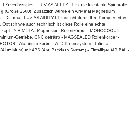
d Zuverlässigkeit. LUVIAS AIRITY LT ist die leichteste Spinnrolle
0 g (Größe 2500). Zusätzlich wurde ein AirMetal Magnesium
ut. Die neue LUVIAS AIRITY LT besticht durch Ihre Komponenten,
. Optisch wie auch technisch ist diese Rolle eine echte
) Konzept - AIR METAL Magnesium Rollenkörper - MONOCOQUE
luminium-Getriebe, CNC gefräst) - MAGSEALED Rollenkörper -
OTOR - Aluminiumkurbel - ATD Bremssystem - Infinite-
Aluminium) mit ABS (Anti Backlash System) - Einteiliger AIR BAIL-
n