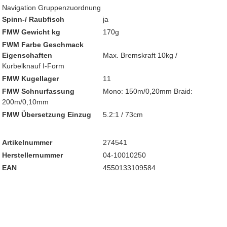
Navigation Gruppenzuordnung
Spinn-/ Raubfisch
ja
FMW Gewicht kg
170g
FWM Farbe Geschmack
Eigenschaften
Max. Bremskraft 10kg /
Kurbelknauf I-Form
FMW Kugellager
11
FMW Schnurfassung
Mono: 150m/0,20mm Braid:
200m/0,10mm
FMW Übersetzung Einzug
5.2:1 / 73cm
Artikelnummer
274541
Herstellernummer
04-10010250
EAN
4550133109584