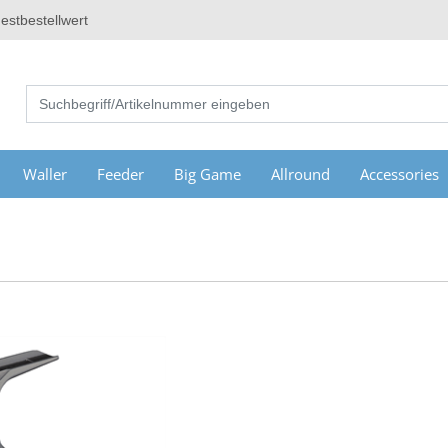
estbestellwert
Waller
Feeder
Big Game
Allround
Accessories