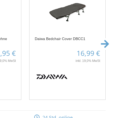
lehne
Daiwa Bedchair Cover DBCC1
,95 €
16,99 €
 19,0% MwSt
inkl. 19,0% MwSt
24 Std. online