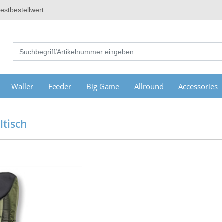
estbestellwert
Waller
Feeder
Big Game
Allround
Accessories
ltisch