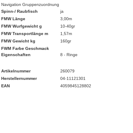
Navigation Gruppenzuordnung
Spinn-/ Raubfisch
ja
FMW Länge
3,00m
FMW Wurfgewicht g
10-40gr
FMW Transportlänge m
1,57m
FMW Gewicht kg
160gr
FWM Farbe Geschmack
Eigenschaften
8 - Ringe
Artikelnummer
260079
Herstellernummer
04-11121301
EAN
4059845128802