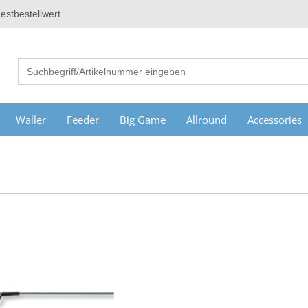
estbestellwert
Waller
Feeder
Big Game
Allround
Accessories