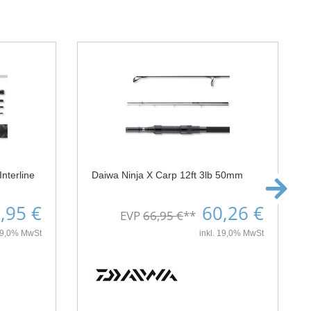
nterline
Daiwa Ninja X Carp 12ft 3lb 50mm
,95 €
60,26 €
EVP
66,95 €
**
 19,0% MwSt
inkl. 19,0% MwSt