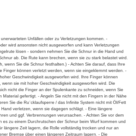
u unerwarteten Unfällen oder zu Verletzungen kommen. -
Köder wird ansonsten nicht ausgeworfen und kann Verletzungen
ngelrute lösen - sondern nehmen Sie die Schnur in die Hand und
chnur ab. Die Rute kann brechen, wenn sie zu stark belastet wird.
wenn Sie die Schnur festhalten.) - Achten Sie darauf, dass Ihre
re Finger können verletzt werden, wenn sie eingeklemmt werden. -
t hoher Geschwindigkeit ausgeworfen wird. Ihre Finger können
r, wenn sie mit hoher Geschwindigkeit ausgeworfen wird. Die
sich nicht die Finger an der Spulenkante zu schneiden, wenn Sie
Material gefertigt. - Angeln Sie nicht mit den Fingern in der Nähe
en Sie die Ru¨cklaufsperre / das Infinite System nicht mit Öl/Fett
e Hand verletzen, wenn sie dagegen schlägt. - Eine längere
hren und ggf. Verbrennungen verursachen. - Achten Sie vor dem
nn es zu einem Durchrutschen der Schnur beim Wurf kommen und
ür längere Zeit lagern, die Rolle vollständig trocken und nur an
offener Bremse über einen längeren Zeitraum lagern. - Die