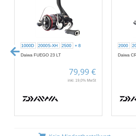
1000D
2000S-XH
2500
+ 8
2000
2
Daiwa FUEGO 23 LT
Daiwa C
79,99 €
inkl. 19,0% MwSt