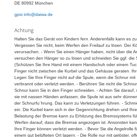
DE 80992 München
gpsr.info@daiwa.de
Achtung
Halten Sie das Gerät von Kindern fern. Anderenfalls kann es z
Vergessen Sie nicht, beim Werfen den Freilauf zu lösen. Der 
verursachen. - Wenn Sie einen Hänger haben, nicht über die A
versuchen den Hänger so zu lösen und schneiden Sie ggf. die S
(Schützen Sie Ihre Hand mit einem Handschuh oder einem Tuch, 
Finger nicht zwischen die Kurbel und das Gehäuse geraten. Ih
Legen Sie Ihre Finger nicht auf die Spule, wenn die Schnur mi
verbrannt oder verletzt werden. - Berühren Sie nicht die Schnu
Schnur kann Sie in den Finger schneiden. - Achten Sie darauf, 
sie mit nassen Händen anfassen; die Spule ist aus sehr dünnem 
der Schnurfu¨hrung. Das kann zu Verletzungen führen. - Schmier
ein. Die Kurbel kann sich in der Gegenrichtung drehen und Ihr
Belastung der Bremse kann zu Erhitzung des Bremssystems fü
Werfen darauf, dass die Bremse angezogen ist. Ansonsten ka
Ihre Finger können verletzt werden. - Bevor Sie die Angelrolle f
einem gut belüfteten Ort lagern. - Die Rolle nur mit gelöster, 