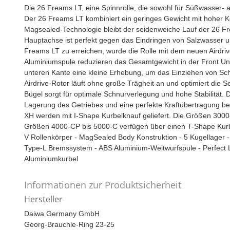
Die 26 Freams LT, eine Spinnrolle, die sowohl für Süßwasser- a
Der 26 Freams LT kombiniert ein geringes Gewicht mit hoher 
Magsealed-Technologie bleibt der seidenweiche Lauf der 26 Fre
Hauptachse ist perfekt gegen das Eindringen von Salzwasser 
Freams LT zu erreichen, wurde die Rolle mit dem neuen Airdrive
Aluminiumspule reduzieren das Gesamtgewicht in der Front Uni
unteren Kante eine kleine Erhebung, um das Einziehen von Schn
Airdrive-Rotor läuft ohne große Trägheit an und optimiert die S
Bügel sorgt für optimale Schnurverlegung und hohe Stabilität.
Lagerung des Getriebes und eine perfekte Kraftübertragung b
XH werden mit I-Shape Kurbelknauf geliefert. Die Größen 300
Größen 4000-CP bis 5000-C verfügen über einen T-Shape Kurbe
V Rollenkörper - MagSealed Body Konstruktion - 5 Kugella
Type-L Bremssystem - ABS Aluminium-Weitwurfspule - Perfect LS 
Aluminiumkurbel
Informationen zur Produktsicherheit
Hersteller
Daiwa Germany GmbH
Georg-Brauchle-Ring 23-25