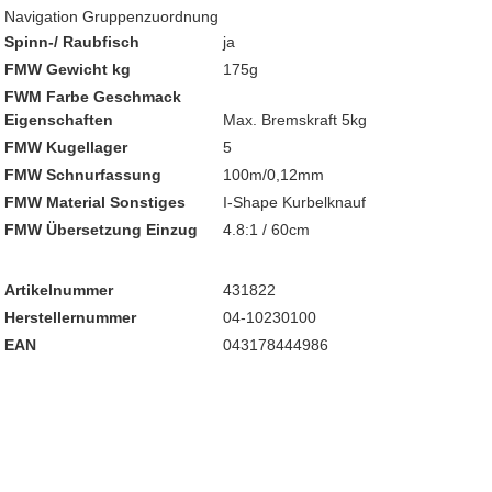
Navigation Gruppenzuordnung
Spinn-/ Raubfisch
ja
FMW Gewicht kg
175g
FWM Farbe Geschmack
Eigenschaften
Max. Bremskraft 5kg
FMW Kugellager
5
FMW Schnurfassung
100m/0,12mm
FMW Material Sonstiges
I-Shape Kurbelknauf
FMW Übersetzung Einzug
4.8:1 / 60cm
Artikelnummer
431822
Herstellernummer
04-10230100
EAN
043178444986