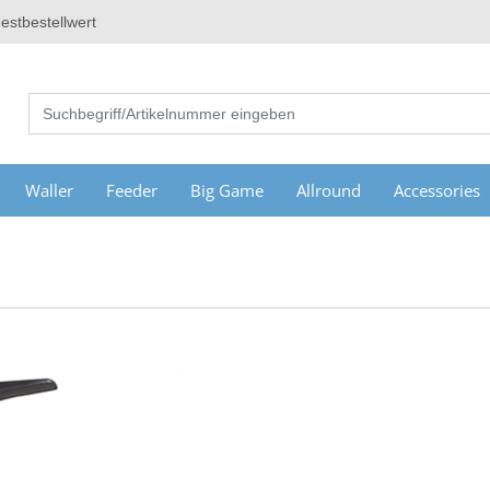
estbestellwert
Waller
Feeder
Big Game
Allround
Accessories