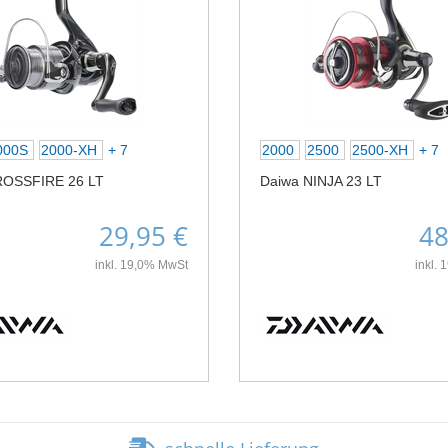
000S
2000-XH
+ 7
2000
2500
2500-XH
+ 7
ROSSFIRE 26 LT
Daiwa NINJA 23 LT
29,95 €
48
inkl. 19,0% MwSt
inkl.