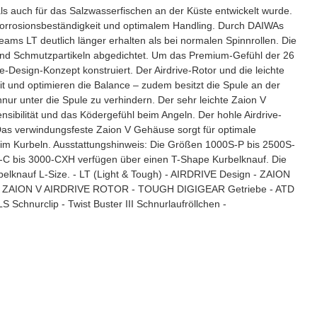
ls auch für das Salzwasserfischen an der Küste entwickelt wurde.
Korrosionsbeständigkeit und optimalem Handling. Durch DAIWAs
ams LT deutlich länger erhalten als bei normalen Spinnrollen. Die
und Schmutzpartikeln abgedichtet. Um das Premium-Gefühl der 26
-Design-Konzept konstruiert. Der Airdrive-Rotor und die leichte
t und optimieren die Balance – zudem besitzt die Spule an der
ur unter die Spule zu verhindern. Der sehr leichte Zaion V
ensibilität und das Ködergefühl beim Angeln. Der hohle Airdrive-
 Das verwindungsfeste Zaion V Gehäuse sorgt für optimale
eim Kurbeln. Ausstattungshinweis: Die Größen 1000S-P bis 2500S-
0-C bis 3000-CXH verfügen über einen T-Shape Kurbelknauf. Die
lknauf L-Size. - LT (Light & Tough) - AIRDRIVE Design - ZAION
ger - ZAION V AIRDRIVE ROTOR - TOUGH DIGIGEAR Getriebe - ATD
Schnurclip - Twist Buster III Schnurlaufröllchen -