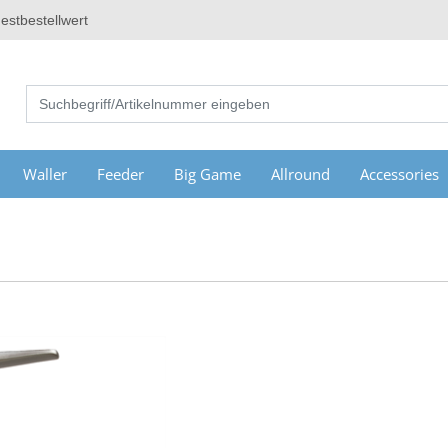
estbestellwert
Waller
Feeder
Big Game
Allround
Accessories