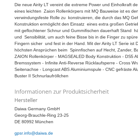
Die neue Airity LT vereint die extreme Power und Einholkraft
eines leichten Zaion Rollenkörpers mit MQ Bauweise ist es d
verwindungsfeste Rolle zu konstruieren, die durch das MQ Geh
Konstruktion ermöglicht den Einsatz eines extra großen Getri
mit geflochtener Schnur und Gummifischen dauerhaft Stand hält
und Sensibilität, um auch feine Bisse bis in die Finger zu spü
Fingern sicher und fest in der Hand. Mit der Airity LT Serie is
höchsten Ansprüchen beim Spinnfischen auf Hecht, Zander, Ba
ZAION Rollenkörper - MAGSEALED Body Konstruktion - DS5 
Bremssystem - Infinite Anti-Reverse Rücklaufsperre - Cross
Seitenachse - Longcast ABS Aluminiumspule - CNC gefräste Alum
Buster II Schnurlaufröllchen
Informationen zur Produktsicherheit
Hersteller
Daiwa Germany GmbH
Georg-Brauchle-Ring 23-25
DE 80992 München
gpsr.info@daiwa.de