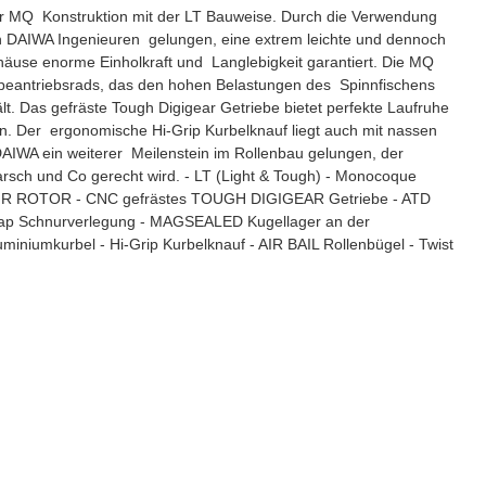
 der MQ Konstruktion mit der LT Bauweise. Durch die Verwendung
en DAIWA Ingenieuren gelungen, eine extrem leichte und dennoch
äuse enorme Einholkraft und Langlebigkeit garantiert. Die MQ
ebeantriebsrads, das den hohen Belastungen des Spinnfischens
. Das gefräste Tough Digigear Getriebe bietet perfekte Laufruhe
ren. Der ergonomische Hi-Grip Kurbelknauf liegt auch mit nassen
t DAIWA ein weiterer Meilenstein im Rollenbau gelungen, der
rsch und Co gerecht wird. - LT (Light & Tough) - Monocoque
AIR ROTOR - CNC gefrästes TOUGH DIGIGEAR Getriebe - ATD
 Wrap Schnurverlegung - MAGSEALED Kugellager an der
iniumkurbel - Hi-Grip Kurbelknauf - AIR BAIL Rollenbügel - Twist