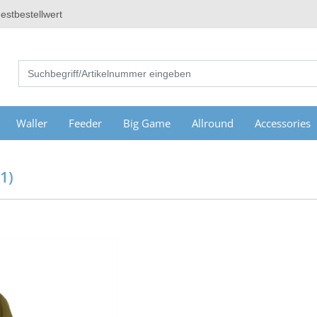
estbestellwert
Waller
Feeder
Big Game
Allround
Accessories
1)