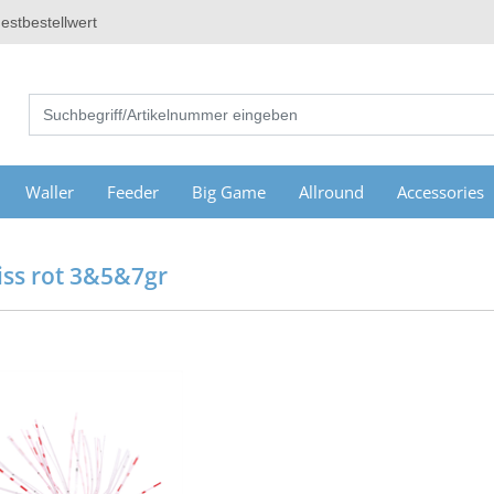
estbestellwert
Waller
Feeder
Big Game
Allround
Accessories
eiss rot 3&5&7gr