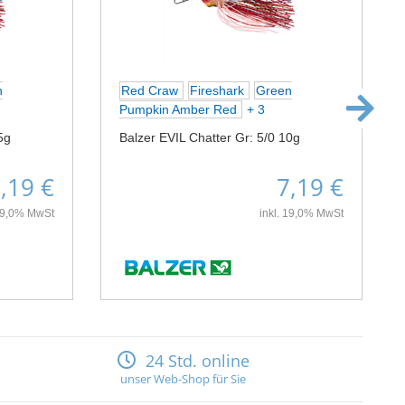
n
Red Craw
Fireshark
Green
Pumpkin Amber Red
+ 3
5g
Balzer EVIL Chatter Gr: 5/0 10g
,19 €
7,19 €
 19,0% MwSt
inkl. 19,0% MwSt
24 Std. online
unser Web-Shop für Sie