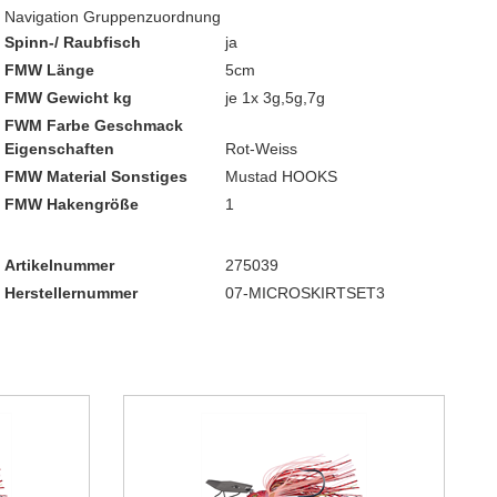
Navigation Gruppenzuordnung
Spinn-/ Raubfisch
ja
FMW Länge
5cm
FMW Gewicht kg
je 1x 3g,5g,7g
FWM Farbe Geschmack
Eigenschaften
Rot-Weiss
FMW Material Sonstiges
Mustad HOOKS
FMW Hakengröße
1
Artikelnummer
275039
Herstellernummer
07-MICROSKIRTSET3