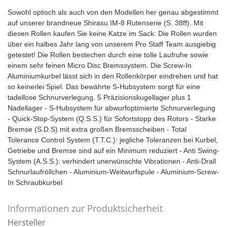
Sowohl optisch als auch von den Modellen her genau abgestimmt
auf unserer brandneue Shirasu IM-8 Rutenserie (S. 38ff). Mit
diesen Rollen kaufen Sie keine Katze im Sack: Die Rollen wurden
über ein halbes Jahr lang von unserem Pro Staff Team ausgiebig
getestet! Die Rollen bestechen durch eine tolle Laufruhe sowie
einem sehr feinen Micro Disc Bremssystem. Die Screw-In
Aluminiumkurbel lässt sich in den Rollenkörper eindrehen und hat
so keinerlei Spiel. Das bewährte S-Hubsystem sorgt für eine
tadellose Schnurverlegung. 5 Präzisionskugellager plus 1
Nadellager - S-Hubsystem für abwurfoptimierte Schnurverlegung
- Quick-Stop-System (Q.S.S.) für Sofortstopp des Rotors - Starke
Bremse (S.D.S) mit extra großen Bremsscheiben - Total
Tolerance Control System (T.T.C.): jegliche Toleranzen bei Kurbel,
Getriebe und Bremse sind auf ein Minimum reduziert - Anti Swing-
System (A.S.S.): verhindert unerwünschte Vibrationen - Anti-Drall
Schnurlaufröllchen - Aluminium-Weitwurfspule - Aluminium-Screw-
In Schraubkurbel
Informationen zur Produktsicherheit
Hersteller