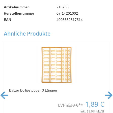
Artikelnummer
216735
Herstellernummer
07-14201002
EAN
4005652817514
Ähnliche Produkte
Balzer Boiliestopper 3 Längen
1,89 €
EVP
2,39 €
**
inkl. 19,0% MwSt