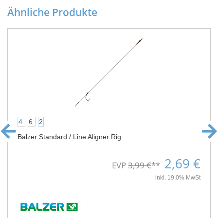
Ähnliche Produkte
4
6
2
Balzer Standard / Line Aligner Rig
2,69 €
EVP
3,99 €
**
inkl. 19,0% MwSt