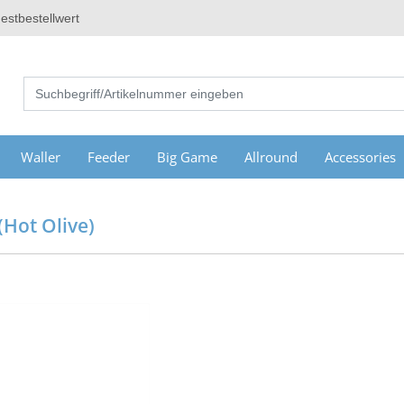
estbestellwert
Waller
Feeder
Big Game
Allround
Accessories
(Hot Olive)