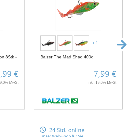
4
+ 1
on 8Stk -
Balzer The Mad Shad 400g
,99 €
7,99 €
 19,0% MwSt
inkl. 19,0% MwSt
24 Std. online
unser Web-Shop für Sie