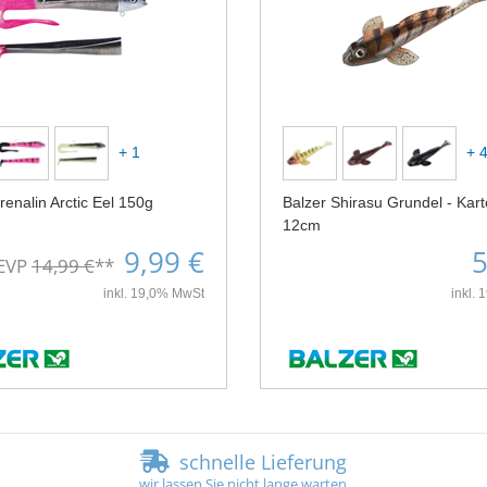
+ 1
+ 
renalin Arctic Eel 150g
Balzer Shirasu Grundel - Kart
12cm
9,99 €
5
EVP
14,99 €
**
inkl. 19,0% MwSt
inkl.
schnelle Lieferung
wir lassen Sie nicht lange warten