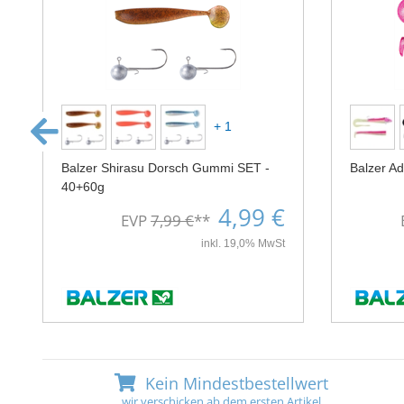
+ 1
Balzer Shirasu Dorsch Gummi SET -
Balzer Ad
40+60g
4,99 €
EVP
7,99 €
**
inkl. 19,0% MwSt
Kein Mindestbestellwert
wir verschicken ab dem ersten Artikel