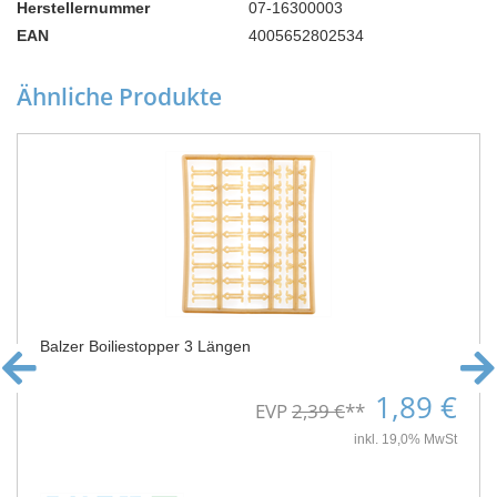
Herstellernummer
07-16300003
EAN
4005652802534
Ähnliche Produkte
Balzer Boiliestopper 3 Längen
1,89 €
EVP
2,39 €
**
inkl. 19,0% MwSt