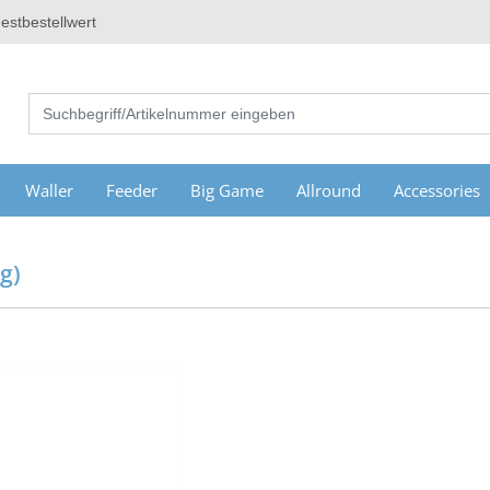
estbestellwert
Waller
Feeder
Big Game
Allround
Accessories
g)