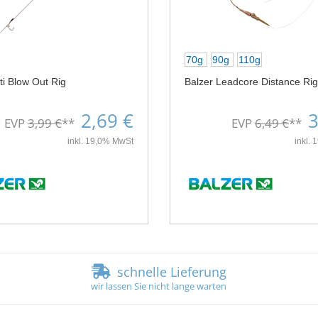
70g
90g
110g
ti Blow Out Rig
Balzer Leadcore Distance Rig
2,69 €
3
EVP
3,99 €
**
EVP
6,49 €
**
inkl. 19,0% MwSt
inkl.
schnelle Lieferung
wir lassen Sie nicht lange warten