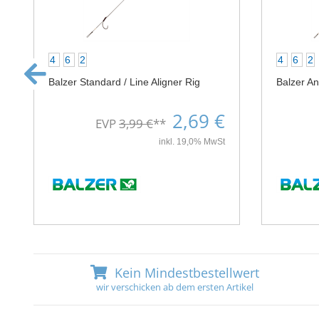
4
6
2
4
6
2
Balzer Standard / Line Aligner Rig
Balzer An
2,69 €
EVP
3,99 €
**
inkl. 19,0% MwSt
Kein Mindestbestellwert
wir verschicken ab dem ersten Artikel