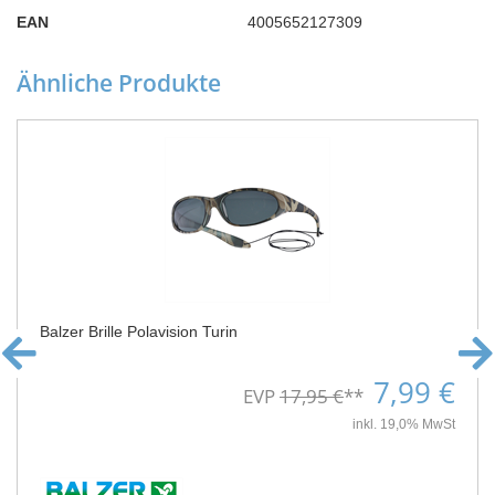
EAN
4005652127309
Ähnliche Produkte
Balzer Brille Polavision Turin
7,99 €
EVP
17,95 €
**
inkl. 19,0% MwSt