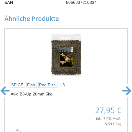
EAN
5056837210834
Ähnliche Produkte
SPICE
Fish
Red Fish
+ 3
Avid B8-Up 20mm 5kg
27,95 €
inkl. 7,0% MwSt
5,59 € / kg