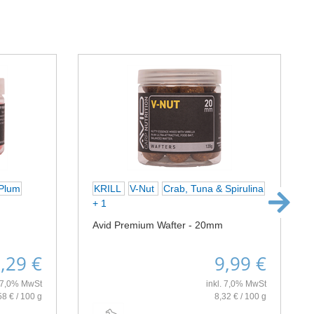
Plum
KRILL
V-Nut
Crab, Tuna & Spirulina
+ 1
Avid Premium Wafter - 20mm
,29 €
9,99 €
. 7,0% MwSt
inkl. 7,0% MwSt
58 € / 100 g
8,32 € / 100 g