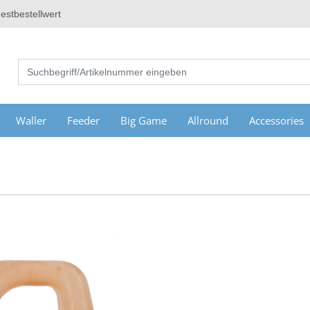
estbestellwert
Waller
Feeder
Big Game
Allround
Accessories