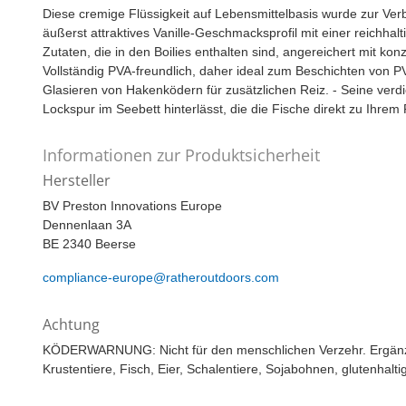
Diese cremige Flüssigkeit auf Lebensmittelbasis wurde zur Ver
äußerst attraktives Vanille-Geschmacksprofil mit einer reichhalt
Zutaten, die in den Boilies enthalten sind, angereichert mit ko
Vollständig PVA-freundlich, daher ideal zum Beschichten von
Glasieren von Hakenködern für zusätzlichen Reiz. - Seine verdic
Lockspur im Seebett hinterlässt, die die Fische direkt zu Ihrem P
Informationen zur Produktsicherheit
Hersteller
BV Preston Innovations Europe
Dennenlaan 3A
BE 2340 Beerse
compliance-europe@ratheroutdoors.com
Achtung
KÖDERWARNUNG: Nicht für den menschlichen Verzehr. Ergänzungsf
Krustentiere, Fisch, Eier, Schalentiere, Sojabohnen, glutenha