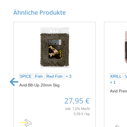
Ähnliche Produkte
SPICE
Fish
Red Fish
+ 3
KRILL
+ 1
Avid B8-Up 20mm 5kg
Avid Pre
27,95 €
inkl. 7,0% MwSt
5,59 € / kg