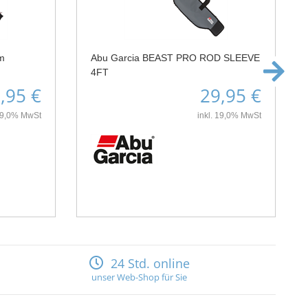
m
Abu Garcia BEAST PRO ROD SLEEVE
4FT
,95 €
29,95 €
 19,0% MwSt
inkl. 19,0% MwSt
24 Std. online
unser Web-Shop für Sie