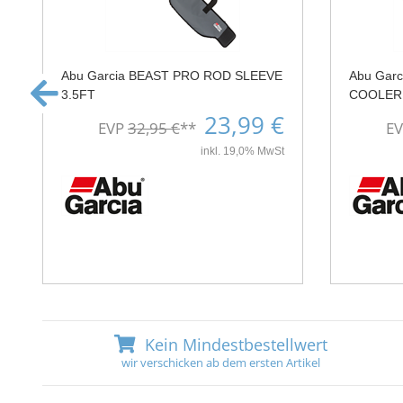
Abu Garcia BEAST PRO ROD SLEEVE
Abu Gar
3.5FT
COOLER
23,99 €
EVP
32,95 €
**
E
inkl. 19,0% MwSt
Kein Mindestbestellwert
wir verschicken ab dem ersten Artikel