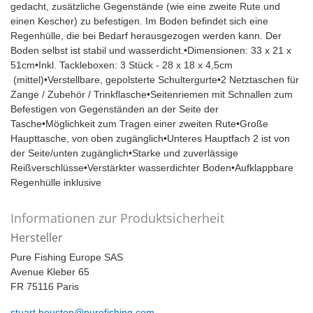
gedacht, zusätzliche Gegenstände (wie eine zweite Rute und
einen Kescher) zu befestigen. Im Boden befindet sich eine
Regenhülle, die bei Bedarf herausgezogen werden kann. Der
Boden selbst ist stabil und wasserdicht.•Dimensionen: 33 x 21 x
51cm•Inkl. Tackleboxen: 3 Stück - 28 x 18 x 4,5cm
(mittel)•Verstellbare, gepolsterte Schultergurte•2 Netztaschen für
Zange / Zubehör / Trinkflasche•Seitenriemen mit Schnallen zum
Befestigen von Gegenständen an der Seite der
Tasche•Möglichkeit zum Tragen einer zweiten Rute•Große
Haupttasche, von oben zugänglich•Unteres Hauptfach 2 ist von
der Seite/unten zugänglich•Starke und zuverlässige
Reißverschlüsse•Verstärkter wasserdichter Boden•Aufklappbare
Regenhülle inklusive
Informationen zur Produktsicherheit
Hersteller
Pure Fishing Europe SAS
Avenue Kleber 65
FR 75116 Paris
stuart.houston@purefishing.com