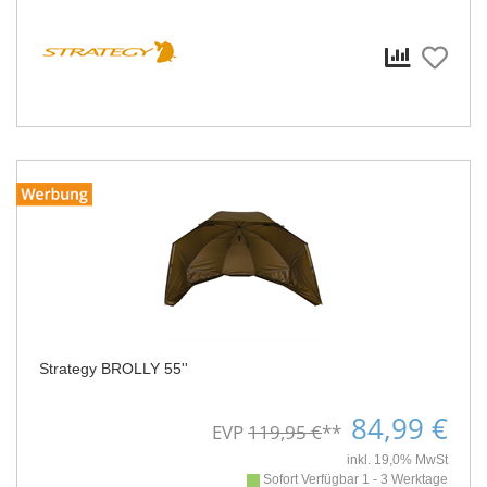
Strategy BROLLY 55''
84,99 €
EVP
119,95 €
**
inkl. 19,0% MwSt
Sofort Verfügbar 1 - 3 Werktage