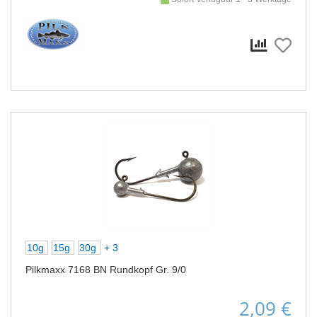
10g
15g
30g
+ 3
Pilkmaxx 7168 BN Rundkopf Gr. 9/0
2,09 €