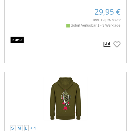
29,95 €
inkl. 19,0% MwSt
Sofort Verfügbar 1 - 3 Werktage
S
M
L
+ 4