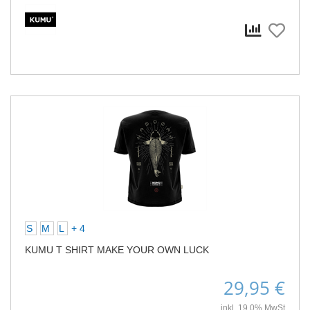
S
M
L
+ 4
KUMU T SHIRT MAKE YOUR OWN LUCK
29,95 €
inkl. 19,0% MwSt