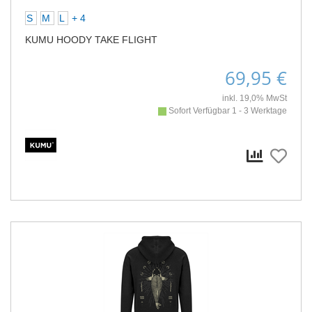
S
M
L
+ 4
KUMU HOODY TAKE FLIGHT
69,95 €
inkl. 19,0% MwSt
Sofort Verfügbar 1 - 3 Werktage