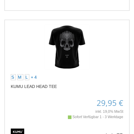
S
M
L
+ 4
KUMU LEAD HEAD TEE
29,95 €
inkl. 19,0% MwSt
Sofort Verfügbar 1 - 3 Werktage