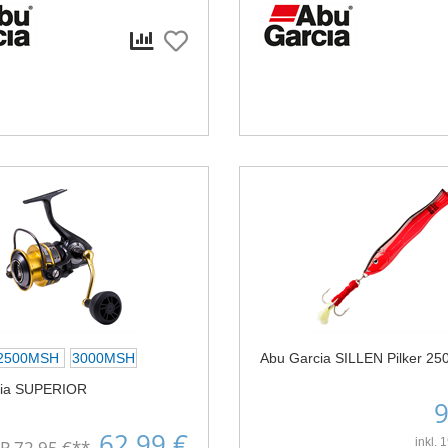
2500MSH
3000MSH
Abu Garcia SILLEN Pilker 25
cia SUPERIOR
9
62,99 €
inkl.
VP
72,95 €
**