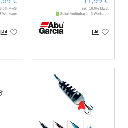
,69 €
11,99 €
 19,0% MwSt
inkl. 19,0% MwSt
 3 Werktage
Sofort Verfügbar 1 - 3 Werktage
5
+ 4