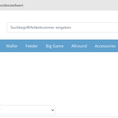
estbestellwert
Waller
Feeder
Big Game
Allround
Accessories