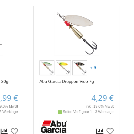
3
+ 9
 20gr
Abu Garcia Droppen Vide 7g
,99 €
4,29 €
 19,0% MwSt
inkl. 19,0% MwSt
 3 Werktage
Sofort Verfügbar 1 - 3 Werktage