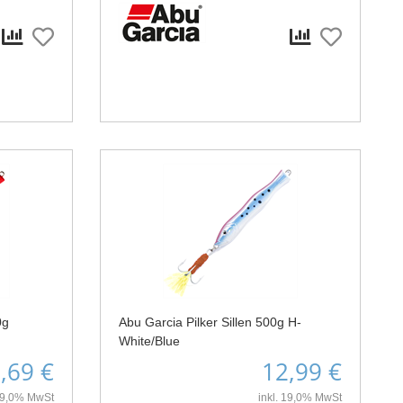
0g
Abu Garcia Pilker Sillen 500g H-
White/Blue
,69 €
12,99 €
 19,0% MwSt
inkl. 19,0% MwSt