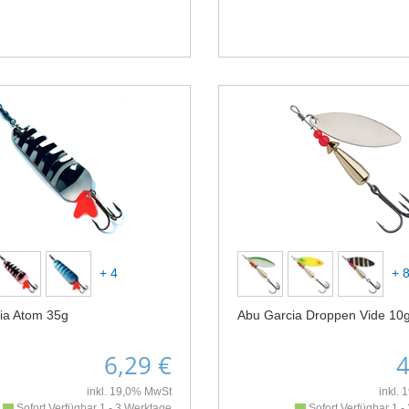
+ 4
+ 
ia Atom 35g
Abu Garcia Droppen Vide 10
6,29 €
4
inkl. 19,0% MwSt
inkl.
Sofort Verfügbar 1 - 3 Werktage
Sofort Verfügbar 1 -