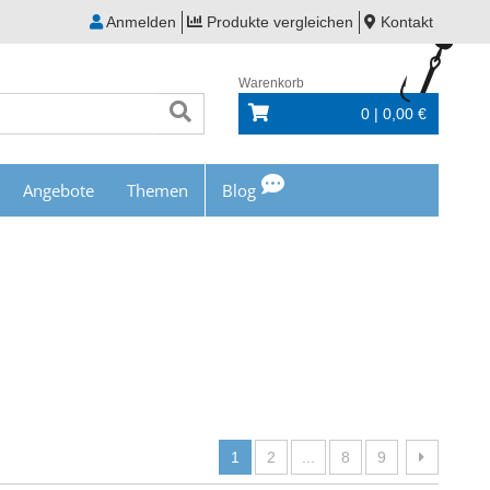
Anmelden
Produkte vergleichen
Kontakt
Warenkorb
0 | 0,00 €
Angebote
Themen
Blog
1
2
...
8
9