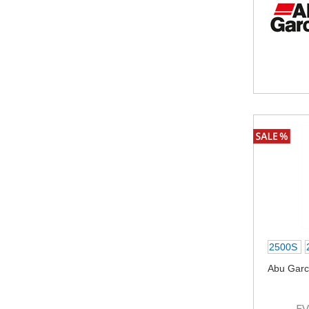
2500S
Abu Gar
E